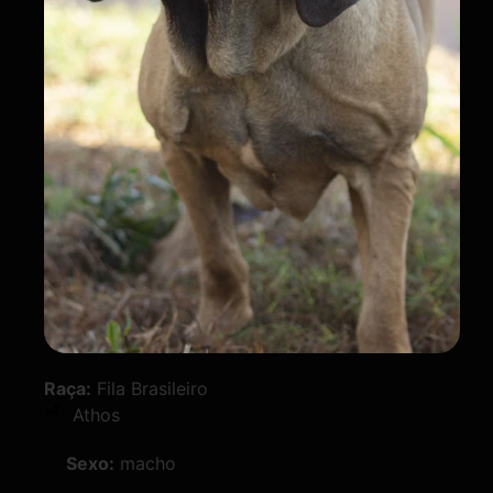
Raça:
Fila Brasileiro
Athos
Sexo:
macho