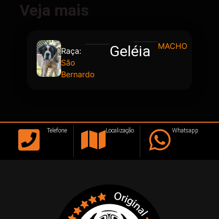
Veja mais
MACHO
Geléia
Raça:
São
Bernardo
Telefone
Localização
Whatsapp