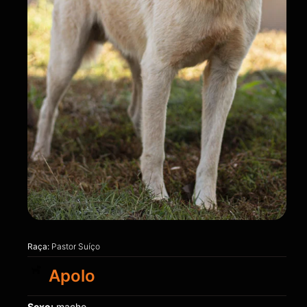
Raça:
Pastor Suíço
Apolo
Sexo:
macho